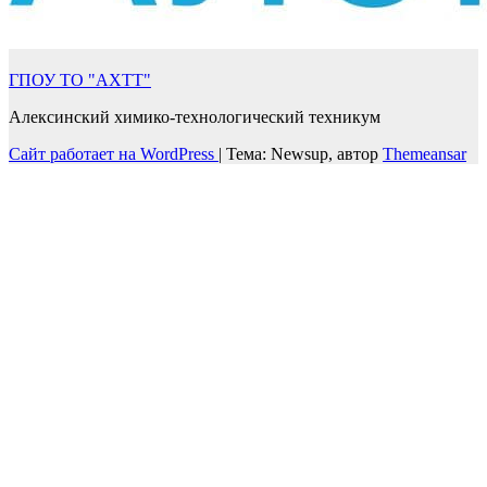
ГПОУ ТО "АХТТ"
Алексинский химико-технологический техникум
Сайт работает на WordPress
|
Тема: Newsup, автор
Themeansar
Войти
Пароль должен содержать не менее
8 символов, состоящих из цифр и букв, и содержать как
минимум 1 заглавную букву.
Запомнить меня
Войти
Зарегистрироваться
Восстановить пароль