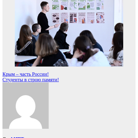
Навигация
Крым – часть России!
Студенты в строю памяти!
по
записям