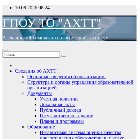
Перейти
10.08.2026
08:24
к
содержимому
ГПОУ ТО "АХТТ"
Алексинский химико-технологический техникум
Сведения об АХТТ
Основные сведения об организации.
Структура и органы управления образовательной
организацией
Документы
Учетная политика
Локальные акты
Публичный доклад
Государственное задание
Планы и программы
Образование
Независимая система оценки качества
предоставления образовательных услуг