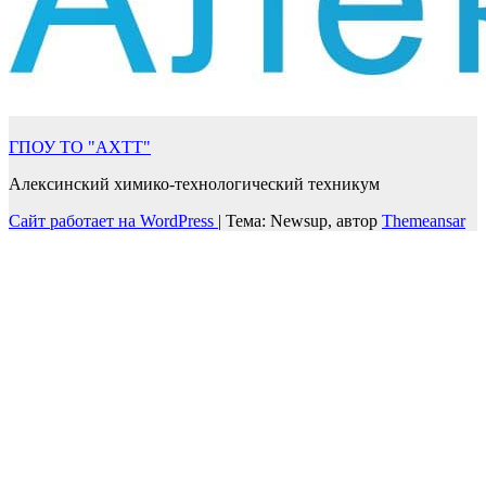
ГПОУ ТО "АХТТ"
Алексинский химико-технологический техникум
Сайт работает на WordPress
|
Тема: Newsup, автор
Themeansar
Войти
Пароль должен содержать не менее
8 символов, состоящих из цифр и букв, и содержать как
минимум 1 заглавную букву.
Запомнить меня