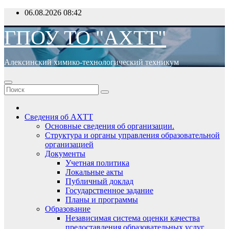
Перейти
06.08.2026
08:42
к
содержимому
ГПОУ ТО "АХТТ"
Алексинский химико-технологический техникум
Сведения об АХТТ
Основные сведения об организации.
Структура и органы управления образовательной
организацией
Документы
Учетная политика
Локальные акты
Публичный доклад
Государственное задание
Планы и программы
Образование
Независимая система оценки качества
предоставления образовательных услуг