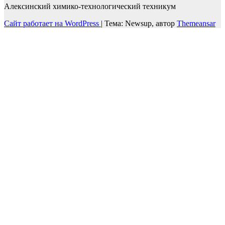
Алексинский химико-технологический техникум
Сайт работает на WordPress
|
Тема: Newsup, автор
Themeansar
Войти
Пароль должен содержать не менее
8 символов, состоящих из цифр и букв, и содержать как
минимум 1 заглавную букву.
Запомнить меня
Войти
Зарегистрироваться
Восстановить пароль
Отправить ссылку для сброса
Отправлена ссылка для сброса пароля
на свой email
Закрыть
Нет аккаунта?
Зарегистрироваться
Войти
Забыли пароль?