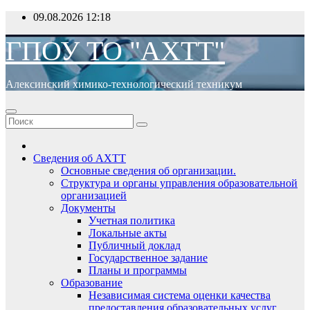
Перейти
09.08.2026
12:18
к
содержимому
ГПОУ ТО "АХТТ"
Алексинский химико-технологический техникум
Сведения об АХТТ
Основные сведения об организации.
Структура и органы управления образовательной
организацией
Документы
Учетная политика
Локальные акты
Публичный доклад
Государственное задание
Планы и программы
Образование
Независимая система оценки качества
предоставления образовательных услуг