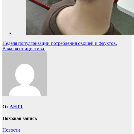
Навигация
Неделя популяризации потребления овощей и фруктов.
Важная инициатива.
по
записям
От
AHTT
Похожая запись
Новости