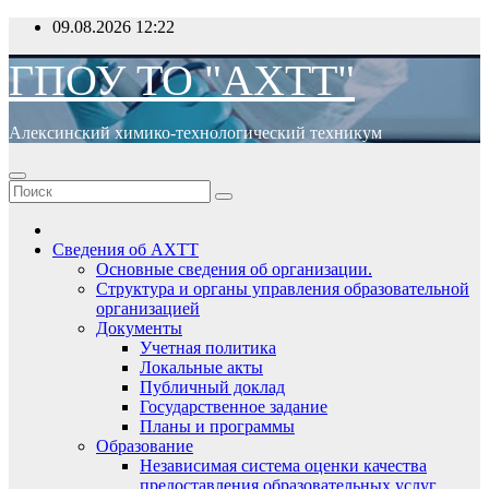
Перейти
09.08.2026
12:22
к
содержимому
ГПОУ ТО "АХТТ"
Алексинский химико-технологический техникум
Сведения об АХТТ
Основные сведения об организации.
Структура и органы управления образовательной
организацией
Документы
Учетная политика
Локальные акты
Публичный доклад
Государственное задание
Планы и программы
Образование
Независимая система оценки качества
предоставления образовательных услуг