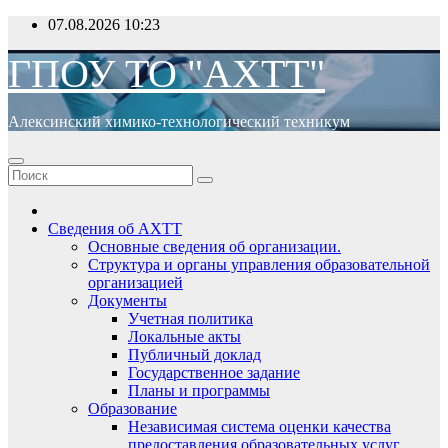
Перейти
07.08.2026
10:23
к
содержимому
ГПОУ ТО "АХТТ"
Алексинский химико-технологический техникум
Сведения об АХТТ
Основные сведения об организации.
Структура и органы управления образовательной
организацией
Документы
Учетная политика
Локальные акты
Публичный доклад
Государственное задание
Планы и программы
Образование
Независимая система оценки качества
предоставления образовательных услуг