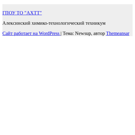
ГПОУ ТО "АХТТ"
Алексинский химико-технологический техникум
Сайт работает на WordPress
|
Тема: Newsup, автор
Themeansar
Войти
Пароль должен содержать не менее
8 символов, состоящих из цифр и букв, и содержать как
минимум 1 заглавную букву.
Запомнить меня
Войти
Зарегистрироваться
Восстановить пароль
Отправить ссылку для сброса
Отправлена ссылка для сброса пароля
на свой email
Закрыть