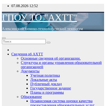
Перейти
07.08.2026
12:52
к
содержимому
ГПОУ ТО "АХТТ"
Алексинский химико-технологический техникум
Сведения об АХТТ
Основные сведения об организации.
Структура и органы управления образовательной
организацией
Документы
Учетная политика
Локальные акты
Публичный доклад
Государственное задание
Планы и программы
Образование
Независимая система оценки качества
предоставления образовательных услуг