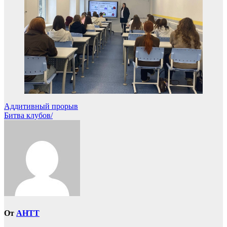
Навигация
Аддитивный прорыв
Битва клубов/
по
записям
От
AHTT