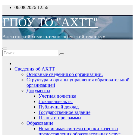
Перейти
06.08.2026
12:56
к
содержимому
ГПОУ ТО "АХТТ"
Алексинский химико-технологический техникум
Сведения об АХТТ
Основные сведения об организации.
Структура и органы управления образовательной
организацией
Документы
Учетная политика
Локальные акты
Публичный доклад
Государственное задание
Планы и программы
Образование
Независимая система оценки качества
предоставления образовательных услуг