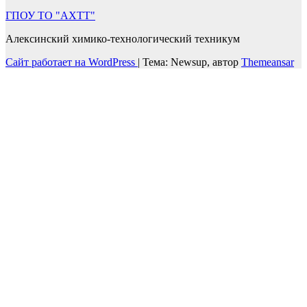
ГПОУ ТО "АХТТ"
Алексинский химико-технологический техникум
Сайт работает на WordPress
|
Тема: Newsup, автор
Themeansar
Войти
Пароль должен содержать не менее
8 символов, состоящих из цифр и букв, и содержать как
минимум 1 заглавную букву.
Запомнить меня
Войти
Зарегистрироваться
Восстановить пароль
Отправить ссылку для сброса
Отправлена ссылка для сброса пароля
на свой email
Закрыть
Нет аккаунта?
Зарегистрироваться
Войти