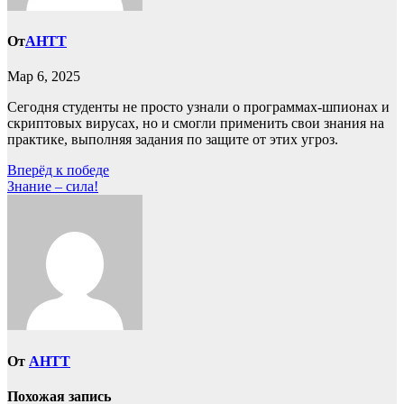
От
AHTT
Мар 6, 2025
Сегодня студенты не просто узнали о программах-шпионах и
скриптовых вирусах, но и смогли применить свои знания на
практике, выполняя задания по защите от этих угроз.
Навигация
Вперёд к победе
Знание – сила!
по
записям
От
AHTT
Похожая запись