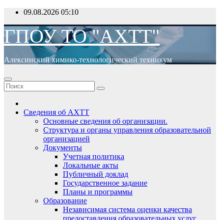
Перейти
09.08.2026
05:10
к
содержимому
ГПОУ ТО "АХТТ"
Алексинский химико-технологический техникум
Сведения об АХТТ
Основные сведения об организации.
Структура и органы управления образовательной
организацией
Документы
Учетная политика
Локальные акты
Публичный доклад
Государственное задание
Планы и программы
Образование
Независимая система оценки качества
предоставления образовательных услуг