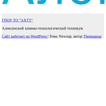
ГПОУ ТО "АХТТ"
Алексинский химико-технологический техникум
Сайт работает на WordPress
|
Тема: Newsup, автор
Themeansar
Войти
Пароль должен содержать не менее
8 символов, состоящих из цифр и букв, и содержать как
минимум 1 заглавную букву.
Запомнить меня
Войти
Зарегистрироваться
Восстановить пароль