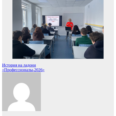
Навигация
История на ладони
«Профессионалы-2026»
по
записям