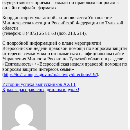
осуществляться приемы граждан по правовым вопросам в
онлайн и офлайн форматах.
Координатором указанной акции является Управление
Министерства юстиции Российской Федерации по Тульской
области
(телефон: 8 (4872) 26-81-63 (доб. 213, 214).
С подробной информацией о плане мероприятий
Всероссийской недели правовой помощи по вопросам защиты
интересов семьи можно ознакомиться на официальном сайте
Управления Минюста России по Тульской области в разделе
«Деятельность» / «Всероссийская неделя правовой помощи по
вопросам защиты интересов семьи»
(
https://to71.minjust.gov.ru/ru/activity/directions/19/
).
Навигация
Истории успеха выпускников АХТТ
Крылья расправлены, диплом в руках!
по
записям