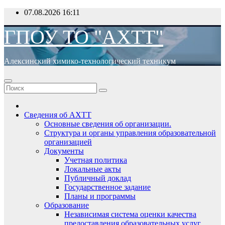
Перейти
07.08.2026
16:11
к
содержимому
ГПОУ ТО "АХТТ"
Алексинский химико-технологический техникум
Сведения об АХТТ
Основные сведения об организации.
Структура и органы управления образовательной
организацией
Документы
Учетная политика
Локальные акты
Публичный доклад
Государственное задание
Планы и программы
Образование
Независимая система оценки качества
предоставления образовательных услуг