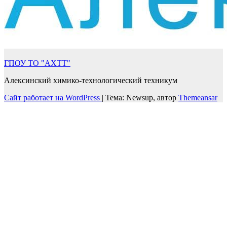
ГПОУ ТО "АХТТ"
Алексинский химико-технологический техникум
Сайт работает на WordPress
|
Тема: Newsup, автор
Themeansar
Войти
Пароль должен содержать не менее
8 символов, состоящих из цифр и букв, и содержать как
минимум 1 заглавную букву.
Запомнить меня
Войти
Зарегистрироваться