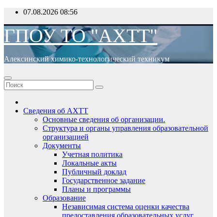
Перейти
07.08.2026
08:56
к
содержимому
ГПОУ ТО "АХТТ"
Алексинский химико-технологический техникум
Сведения об АХТТ
Основные сведения об организации.
Структура и органы управления образовательной
организацией
Документы
Учетная политика
Локальные акты
Публичный доклад
Государственное задание
Планы и программы
Образование
Независимая система оценки качества
предоставления образовательных услуг