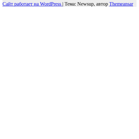
Сайт работает на WordPress
|
Тема: Newsup, автор
Themeansar
Войти
Пароль должен содержать не менее
8 символов, состоящих из цифр и букв, и содержать как
минимум 1 заглавную букву.
Запомнить меня
Войти
Зарегистрироваться
Восстановить пароль
Отправить ссылку для сброса
Отправлена ссылка для сброса пароля
на свой email
Закрыть
Нет аккаунта?
Зарегистрироваться
Войти
Забыли пароль?