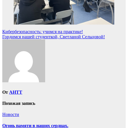
Навигация
Кибербезопасность: учимся на практике!
Гордимся нашей студенткой, Светланой Сельцовой!
по
записям
От
AHTT
Похожая запись
Новости
Огонь памяти в наших сердцах.