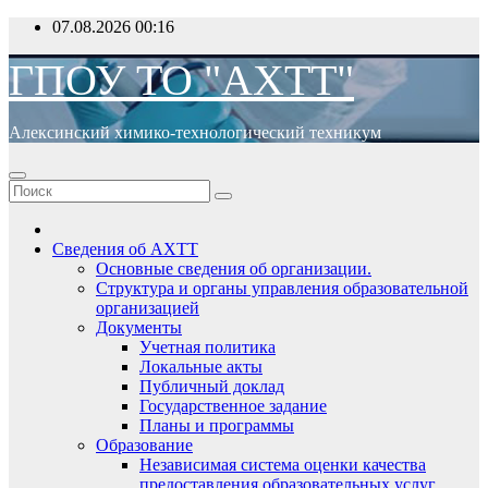
Перейти
07.08.2026
00:16
к
содержимому
ГПОУ ТО "АХТТ"
Алексинский химико-технологический техникум
Сведения об АХТТ
Основные сведения об организации.
Структура и органы управления образовательной
организацией
Документы
Учетная политика
Локальные акты
Публичный доклад
Государственное задание
Планы и программы
Образование
Независимая система оценки качества
предоставления образовательных услуг